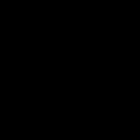
与内容服务。平台以技
体育服务架构，帮助用
数据内容。
未来愿景