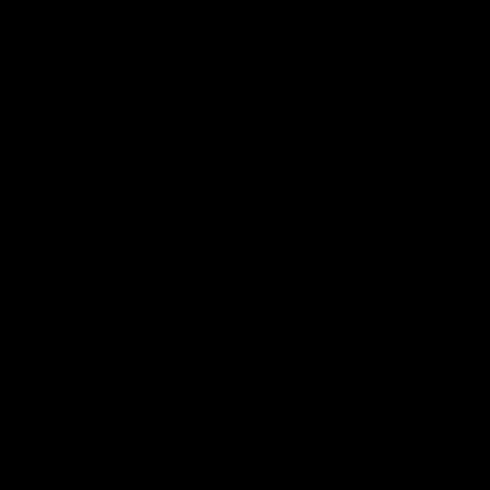
太阳城娱乐app
致力
术能力为基础，融合
户在不同
我们是谁